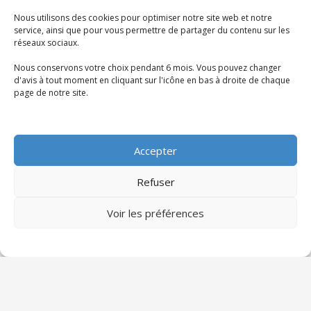
Nous utilisons des cookies pour optimiser notre site web et notre
service, ainsi que pour vous permettre de partager du contenu sur les
réseaux sociaux.
Nous conservons votre choix pendant 6 mois. Vous pouvez changer
Sciado Partenaires
d'avis à tout moment en cliquant sur l'icône en bas à droite de chaque
page de notre site.
Accepter
Articles récents
Refuser
Voir les préférences
Les formations professionnelles les plus
demandées en 2025
Sciado Partenaires
13 octobre 2025
Le monde du travail évolue rapidement sous
l’impulsion de la transformation digitale, de la
transition écologique et des