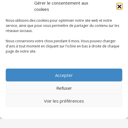
Gérer le consentement aux
cookies
Quentin Bouveret
Nous utilisons des cookies pour optimiser notre site web et notre
service, ainsi que pour vous permettre de partager du contenu sur les
réseaux sociaux.
Nous conservons votre choix pendant 6 mois. Vous pouvez changer
d'avis à tout moment en cliquant sur l'icône en bas à droite de chaque
page de notre site.
Articles récents
Accepter
Les formations professionnelles les plus
demandées en 2025
Refuser
Sciado Partenaires
13 octobre 2025
Le monde du travail évolue rapidement sous
Voir les préférences
l’impulsion de la transformation digitale, de la
transition écologique et des
0