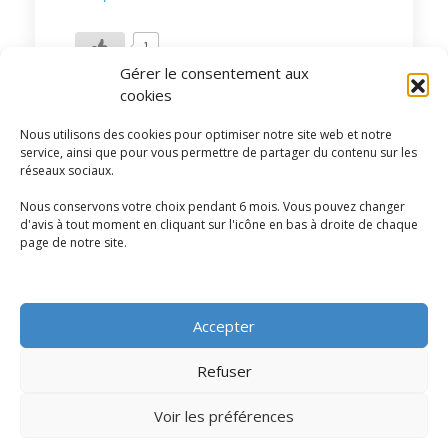
1
Gérer le consentement aux
cookies
Nous utilisons des cookies pour optimiser notre site web et notre
service, ainsi que pour vous permettre de partager du contenu sur les
réseaux sociaux.
Sciado Partenaires
Nous conservons votre choix pendant 6 mois. Vous pouvez changer
d'avis à tout moment en cliquant sur l'icône en bas à droite de chaque
page de notre site.
Accepter
Articles récents
Refuser
Les formations professionnelles les plus
demandées en 2025
Voir les préférences
Sciado Partenaires
13 octobre 2025