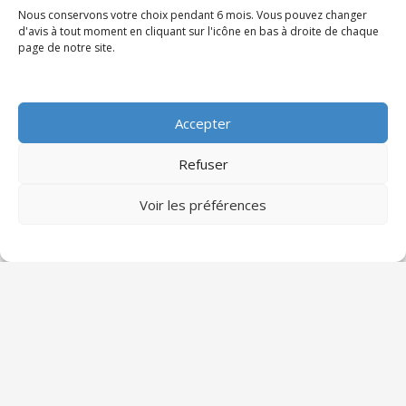
Nous conservons votre choix pendant 6 mois. Vous pouvez changer
d'avis à tout moment en cliquant sur l'icône en bas à droite de chaque
page de notre site.
Articles récents
Les formations professionnelles les plus
Accepter
demandées en 2025
Sciado Partenaires
13 octobre 2025
Refuser
Le monde du travail évolue rapidement sous
l’impulsion de la transformation digitale, de la
Voir les préférences
transition écologique et des
0
Lire l'article »
Microlearning et e-learning : que choisir
pour vos apprenants ?
Sciado Partenaires
15 septembre 2025