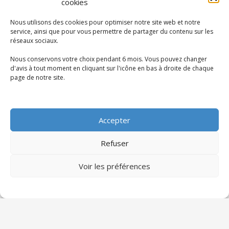
cookies
Nous utilisons des cookies pour optimiser notre site web et notre
service, ainsi que pour vous permettre de partager du contenu sur les
réseaux sociaux.
Nous conservons votre choix pendant 6 mois. Vous pouvez changer
Articles récents
d'avis à tout moment en cliquant sur l'icône en bas à droite de chaque
page de notre site.
Les formations professionnelles les plus
demandées en 2025
Sciado Partenaires
13 octobre 2025
Accepter
Le monde du travail évolue rapidement sous
Refuser
l’impulsion de la transformation digitale, de la
transition écologique et des
Voir les préférences
0
Lire l'article »