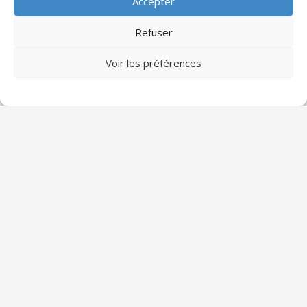
Accepter
Sciado Partenaires
Refuser
Voir les préférences
Articles récents
Les formations professionnelles les plus
demandées en 2025
Sciado Partenaires
13 octobre 2025
Le monde du travail évolue rapidement sous
l’impulsion de la transformation digitale, de la
transition écologique et des
0
Lire l'article »