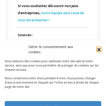
Si vous souhaitez découvrir nos jeux
d’entreprises,
notre équipe sera ravie de
vous les présenter !
Sources :
Rôle et impact de l’intelligence artificielle en
Gérer le consentement aux
éducation
cookies
Les avantages de l’intelligence artificielle
Nous utilisons des cookies pour optimiser notre site web et notre
service, ainsi que pour vous permettre de partager du contenu sur les
pour la formation professionnelle
réseaux sociaux.
Nous conservons votre choix pendant 6 mois. Vous pouvez changer
3
d'avis à tout moment en cliquant sur l'icône en bas à droite de chaque
page de notre site.