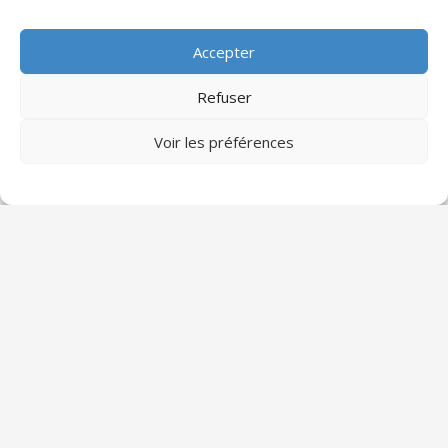
Articles récents
Accepter
Les formations professionnelles les plus
Refuser
demandées en 2025
Sciado Partenaires
13 octobre 2025
Voir les préférences
Le monde du travail évolue rapidement sous
l’impulsion de la transformation digitale, de la
transition écologique et des
0
Lire l'article »
Microlearning et e-learning : que choisir
pour vos apprenants ?
Sciado Partenaires
15 septembre 2025
Face à l’explosion des formats pédagogiques
digitaux, deux pratiques se distinguent :