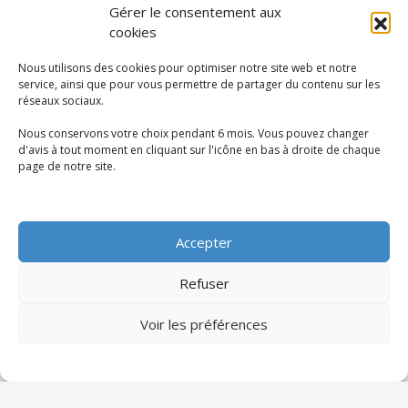
Gérer le consentement aux
cookies
Sciado Partenaires
Nous utilisons des cookies pour optimiser notre site web et notre
service, ainsi que pour vous permettre de partager du contenu sur les
réseaux sociaux.
Nous conservons votre choix pendant 6 mois. Vous pouvez changer
d'avis à tout moment en cliquant sur l'icône en bas à droite de chaque
page de notre site.
Articles récents
Accepter
Les formations professionnelles les plus
demandées en 2025
Refuser
Sciado Partenaires
13 octobre 2025
Le monde du travail évolue rapidement sous
Voir les préférences
l’impulsion de la transformation digitale, de la
transition écologique et des
0